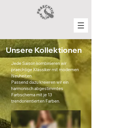
Unsere Kollektionen
Jede Saison kombinieren wir
praechtige Klassiker mit modernen
Neuheiten.
Passend dazu kreieren wir ein
harmonisch abgestimmtes
Farbschema mit je 13
trendorientierten Farben.